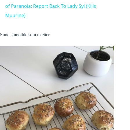
a
of Paranoia: Report Back To Lady Syl (Kills
Muurine)
y
Sund smoothie som mætter
V
i
d
e
o