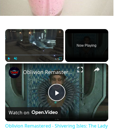
×
Now Playing
×
Play
Unmute
Fullscreen
Oblivion Remastered - Shivering Isles: The Lady of Paranoia: Report Back To Lady Syl (Kills Muurine)
P
Watch on
l
Oblivion Remastered - Shivering Isles: The Lady