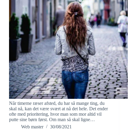
d
e
o
Når timerne ræser afsted, du har så mange ting, du
skal nå, kan det være svært at nå det hele. Det ender
ofte med prioritering, hvor man som mor altid vil
putte sine børn først. Om man så skal ligne…
Web master
30/08/2021