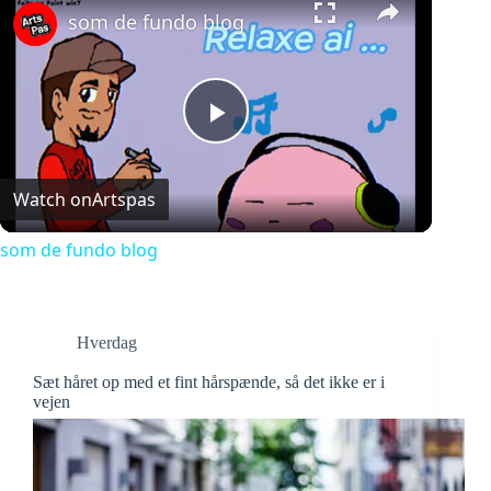
som de fundo blog
P
Watch on
Artspas
l
som de fundo blog
a
y
Hverdag
Sæt håret op med et fint hårspænde, så det ikke er i
V
vejen
i