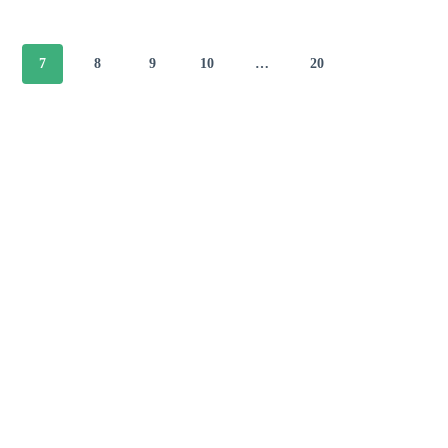
7
8
9
10
…
20