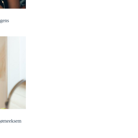
igens
børneeksem