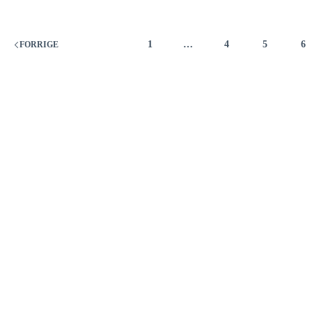
1
…
4
5
6
FORRIGE