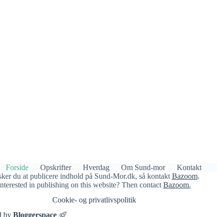
Forside
Opskrifter
Hverdag
Om Sund-mor
Kontakt
ker du at publicere indhold på Sund-Mor.dk, så kontakt
Bazoom
.
Interested in publishing on this website? Then contact
Bazoom
.
Cookie- og privatlivspolitik​
d by
Bloggerspace