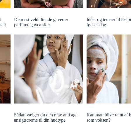
t
De mest velduftende gaver er
Idéer og temaer til festp
talt
parfume gaveæsker
fødselsdag
Sådan vælger du den rette anti age
Kan man blive ramt af 
ansigtscreme til din hudtype
som voksen?