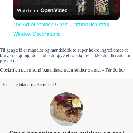
Watch on
l
The Art of Stained Glass: Crafting Beautiful
a
Window Decorations
y
Til gengæld er mandler og mandeldrik to super lækre ingredienser at
bruge i bagning, det skulle du give et forsøg, hvis ikke du allerede har
prøvet det.
V
Opskriften på en sund banankage uden sukker og mel – Får du her
Reklamelinks er markeret med*
i
d
e