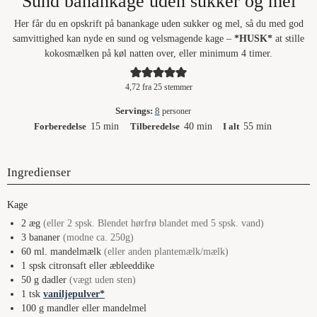
Sund banankage uden sukker og mel
o
Her får du en opskrift på banankage uden sukker og mel, så du med god
samvittighed kan nyde en sund og velsmagende kage –
*HUSK*
at stille
kokosmælken på køl natten over, eller minimum 4 timer.
4,72
fra
25
stemmer
Servings:
8
personer
minutter
minutter
minutter
Forberedelse
15
min
Tilberedelse
40
min
I alt
55
min
Ingredienser
Kage
2
æg
(eller 2 spsk. Blendet hørfrø blandet med 5 spsk. vand)
3
bananer
(modne ca. 250g)
60
ml.
mandelmælk
(eller anden plantemælk/mælk)
1
spsk
citronsaft eller æbleeddike
50
g
dadler
(vægt uden sten)
1
tsk
vaniljepulver
100
g
mandler eller mandelmel