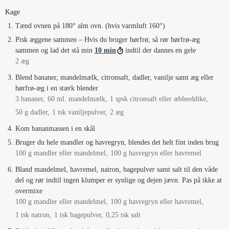
Kage
Tænd ovnen på 180° alm ovn. (hvis varmluft 160°)
Pisk æggene sammen – Hvis du bruger hørfrø, så rør hørfrø-æg
sammen og lad det stå min
10 min
indtil der dannes en gele
2 æg
Blend bananer, mandelmælk, citronsaft, dadler, vanilje samt æg eller
hørfrø-æg i en stærk blender
3 bananer,
60 ml. mandelmælk,
1 spsk citronsaft eller æbleeddike,
50 g dadler,
1 tsk vaniljepulver,
2 æg
Kom bananmassen i en skål
Bruger du hele mandler og havregryn, blendes det helt fint inden brug
100 g mandler eller mandelmel,
100 g havregryn eller havremel
Bland mandelmel, havremel, natron, bagepulver samt salt til den våde
del og rør indtil ingen klumper er synlige og dejen jævn. Pas på ikke at
overmixe
100 g mandler eller mandelmel,
100 g havregryn eller havremel,
1 tsk natron,
1 tsk bagepulver,
0,25 tsk salt