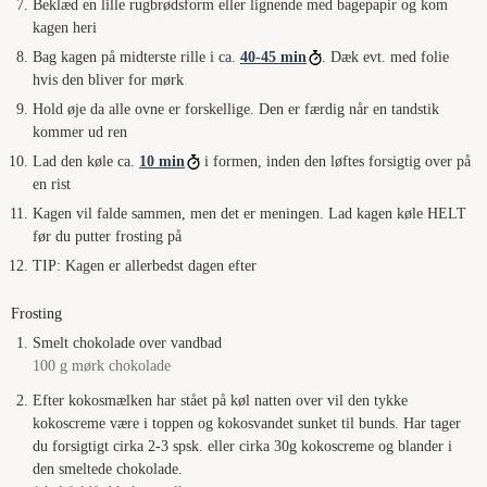
Beklæd en lille rugbrødsform eller lignende med bagepapir og kom
kagen heri
Bag kagen på midterste rille i ca.
40-45 min
. Dæk evt. med folie
hvis den bliver for mørk
Hold øje da alle ovne er forskellige. Den er færdig når en tandstik
kommer ud ren
Lad den køle ca.
10 min
i formen, inden den løftes forsigtig over på
en rist
Kagen vil falde sammen, men det er meningen. Lad kagen køle HELT
før du putter frosting på
TIP: Kagen er allerbedst dagen efter
Frosting
Smelt chokolade over vandbad
100 g mørk chokolade
Efter kokosmælken har stået på køl natten over vil den tykke
kokoscreme være i toppen og kokosvandet sunket til bunds. Har tager
du forsigtigt cirka 2-3 spsk. eller cirka 30g kokoscreme og blander i
den smeltede chokolade.