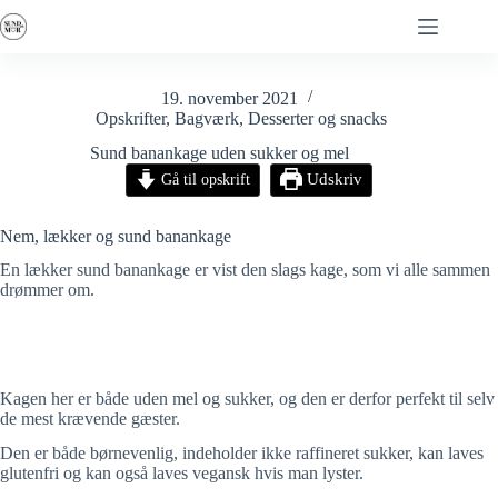
Fortsæt
til
indhold
19. november 2021
Opskrifter
,
Bagværk
,
Desserter og snacks
Sund banankage uden sukker og mel
Gå til opskrift
Udskriv
Nem, lækker og sund banankage
En lækker sund banankage er vist den slags kage, som vi alle sammen
drømmer om.
Kagen her er både uden mel og sukker, og den er derfor perfekt til selv
de mest krævende gæster.
Den er både børnevenlig, indeholder ikke raffineret sukker, kan laves
glutenfri og kan også laves vegansk hvis man lyster.