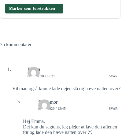
Marker som foretrukken
→
75 kommentarer
Emma
08/01/2020 / 09:31
SVAR
Vil man også kunne lade dejen stå og hæve natten over?
Sund-mor
08/01/2020 / 13:45
SVAR
Hej Emma,
Det kan du sagtens, jeg plejer at lave den aftenen
før og lade den hæve natten over 🙂