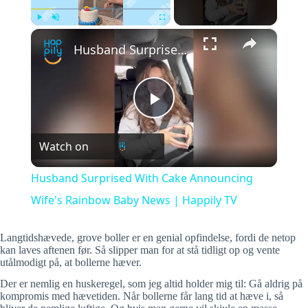
×
Play
Unmute
Fullscreen
Husband Surprised With Cake Announcing Wife's Rainbow Baby News | Happily TV
P
Watch on
l
Husband Surprised With Cake Announcing
a
Wife's Rainbow Baby News | Happily TV
y
Langtidshævede, grove boller er en genial opfindelse, fordi de netop
kan laves aftenen før. Så slipper man for at stå tidligt op og vente
utålmodigt på, at bollerne hæver.
V
Der er nemlig en huskeregel, som jeg altid holder mig til: Gå aldrig på
kompromis med hævetiden. Når bollerne får lang tid at hæve i, så