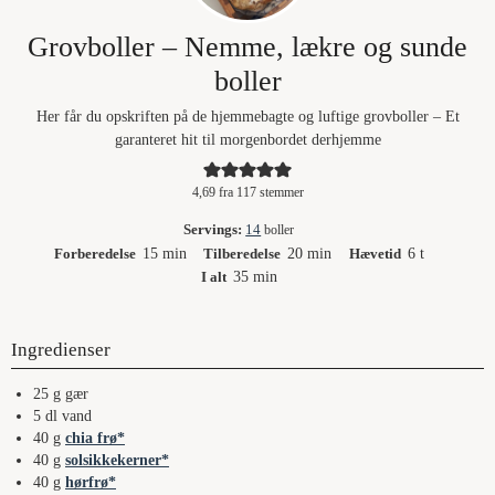
Grovboller – Nemme, lækre og sunde
boller
Her får du opskriften på de hjemmebagte og luftige grovboller – Et
garanteret hit til morgenbordet derhjemme
4,69
fra
117
stemmer
Servings:
14
boller
minutter
minutter
timer
Forberedelse
15
min
Tilberedelse
20
min
Hævetid
6
t
minutter
I alt
35
min
Ingredienser
25
g
gær
5
dl
vand
40
g
chia frø
40
g
solsikkekerner
40
g
hørfrø