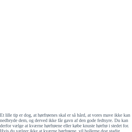
Et lille tip er dog, at hørfrøenes skal er så hård, at vores mave ikke kan
nedbryde dem, og derved ikke får gavn af den gode fedtsyre. Du kan
derfor vælge at kværne hørfrøene eller købe knuste hørfrø i stedet for.
Hvis du vælger ikke at kværne hørfrøene, vil bollerne dog stadig