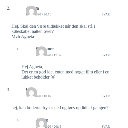
Agneta
19/02/2020 / 20:16
SVAR
Hej. Skal den være tildækket når den skal stå i
køleskabet natten over?
Mvh Agneta
Sund-mor
20/02/2020 / 17:37
SVAR
Hej Agneta,
Det er en god ide, enten med noget film eller i en
lukket beholder 🙂
Emilie
01/03/2020 / 10:02
SVAR
hej, kan bollerne fryses ned og tøes op lidt af gangen?
Admin
01/03/2020 / 20:13
SVAR