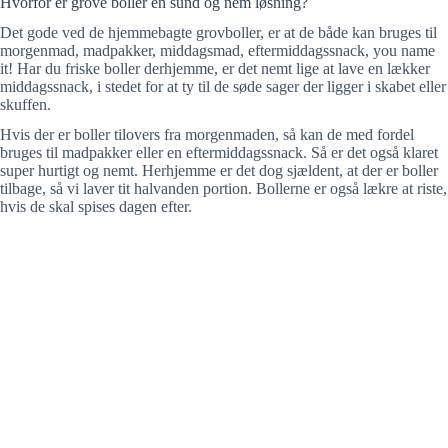
Hvorfor er grove boller en sund og nem løsning?
Det gode ved de hjemmebagte grovboller, er at de både kan bruges til
morgenmad, madpakker, middagsmad, eftermiddagssnack, you name
it! Har du friske boller derhjemme, er det nemt lige at lave en lækker
middagssnack, i stedet for at ty til de søde sager der ligger i skabet eller
skuffen.
Hvis der er boller tilovers fra morgenmaden, så kan de med fordel
bruges til madpakker eller en eftermiddagssnack. Så er det også klaret
super hurtigt og nemt. Herhjemme er det dog sjældent, at der er boller
tilbage, så vi laver tit halvanden portion. Bollerne er også lækre at riste,
hvis de skal spises dagen efter.