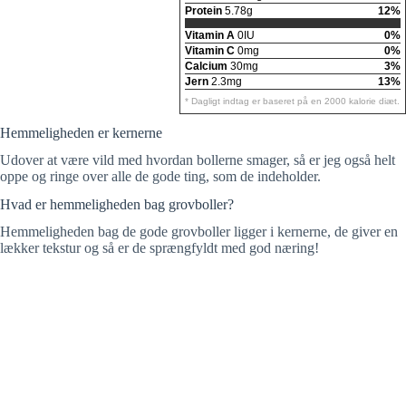
Protein
5.78g
12%
Vitamin A
0IU
0%
Vitamin C
0mg
0%
Calcium
30mg
3%
Jern
2.3mg
13%
* Dagligt indtag er baseret på en 2000 kalorie diæt.
Hemmeligheden er kernerne
Udover at være vild med hvordan bollerne smager, så er jeg også helt
oppe og ringe over alle de gode ting, som de indeholder.
Hvad er hemmeligheden bag grovboller?
Hemmeligheden bag de gode grovboller ligger i kernerne, de giver en
lækker tekstur og så er de sprængfyldt med god næring!