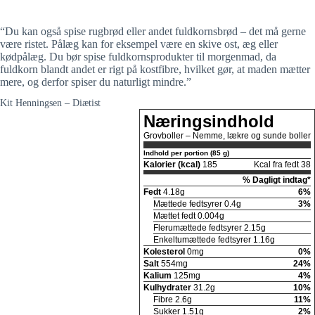
“Du kan også spise rugbrød eller andet fuldkornsbrød – det må gerne
være ristet. Pålæg kan for eksempel være en skive ost, æg eller
kødpålæg. Du bør spise fuldkornsprodukter til morgenmad, da
fuldkorn blandt andet er rigt på kostfibre, hvilket gør, at maden mætter
mere, og derfor spiser du naturligt mindre.”
Kit Henningsen – Diætist
Næringsindhold
Grovboller – Nemme, lækre og sunde boller
Indhold per portion (85 g)
Kalorier (kcal)
185
Kcal fra fedt 38
% Dagligt indtag*
Fedt
4.18g
6%
Mættede fedtsyrer 0.4g
3%
Mættet fedt 0.004g
Flerumættede fedtsyrer 2.15g
Enkeltumættede fedtsyrer 1.16g
Kolesterol
0mg
0%
Salt
554mg
24%
Kalium
125mg
4%
Kulhydrater
31.2g
10%
Fibre 2.6g
11%
Sukker 1.51g
2%