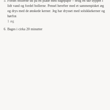
Fordel bollerne ud på en plade med bagepapir – brug en ske dyppet i
lidt vand og fordel bollerne. Pensel herefter med et sammenpisket æg
og drys med de ønskede kerner. Jeg har drysset med solsikkekerner og
hørfrø.
1 æg
Bages i cirka 20 minutter