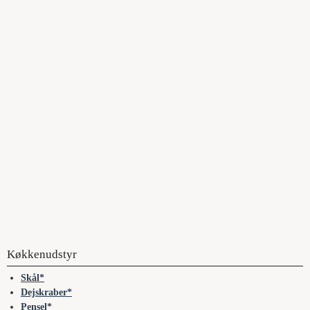
Køkkenudstyr
Skål
Dejskraber
Pensel