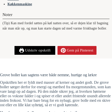
Køkkenmaskine
Noter
(Tip) Kan med fordel sættes på køl natten over, så er dejen klar til bagning
når man står op, og man kan starte dagen ud med varme friskbagte boller.
Udskriv opskrift
Gem på Pinterest
Grove boller kan sagtens være både nemme, hurtige og lækre
Opskriften her er fyldt med masser af kerner og andet godt. De grove
boller sørger derfor for energi og mæthed fra morgenstunden, som kan
vare langt op ad dagen. På den måde sikrer jeg, at hverken børnene
eller os voksne falder i og spiser et eller andet fristende usundt allerede
inden frokost. Vi har bare brug for en nybagt, grov bolle med en skive
ost eller en lille klat syltetøj, så er vi godt kørende.