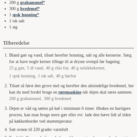
200
g
grahamsmel
300
g
hvedemel
1
spsk honning
1
tsk salt
1
æg
Tilberedelse
Bland gær og vand, tilsæt herefter honning, salt og alle kernerne. Sørg
for at have nogle kerner tilbage til at drysse ovenpå før bagning.
25 g gær,
5 dl vand,
40 g chia frø,
40 g solsikkekerner,
1 spsk honning,
1 tsk salt,
40 g hørfrø
Tilsæt så først den grove mel og herefter den almindelige hvedemel, her
kan du med fordel bruge en
røremaskine
når dejen skal røres sammen.
200 g grahamsmel,
300 g hvedemel
Dejen er våd og sættes på køl i minimum 6 timer. Ønskes en hurtigere
process, kan man bruge mere gær eller evt. lade den hæve lidt af tiden
på køkkenbordet ved stuetemperatur.
Sæt ovnen til 220 grader varmluft