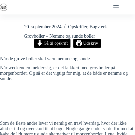
Fortsæt
til
indhold
20. september 2024
Opskrifter
,
Bagværk
Grovboller – Nemme og sunde boller
Gå til opskrift
Udskriv
Når de grove boller skal være nemme og sunde
Når weekenden melder sig, er det lækkert med grovboller på
morgenbordet. Og så er det vigtigt for mig, at de både er nemme og
sunde.
Som de fleste andre lever vi nemlig en travl hverdag, hvor der ikke
altid er tid og overskud til at bage. Nogle gange ender vi derfor med at
købe de lidt mere usunde alternativer til morgenbordet. Lette, hvide