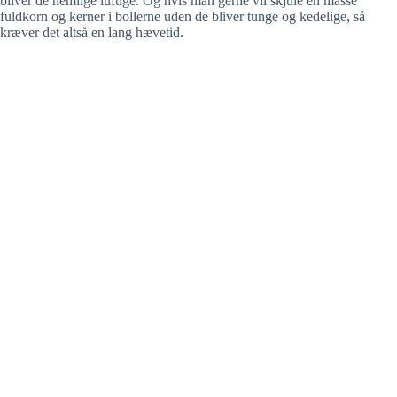
bliver de nemlige luftige. Og hvis man gerne vil skjule en masse
i
fuldkorn og kerner i bollerne uden de bliver tunge og kedelige, så
kræver det altså en lang hævetid.
d
e
o