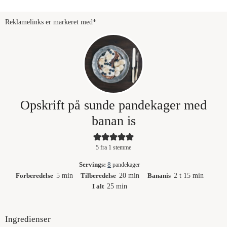
V
Reklamelinks er markeret med*
i
d
Opskrift på sunde pandekager med
e
banan is
o
5
fra 1 stemme
Servings:
8
pandekager
minutter
minutter
timer
minutter
Forberedelse
5
min
Tilberedelse
20
min
Bananis
2
t
15
min
minutter
I alt
25
min
Ingredienser