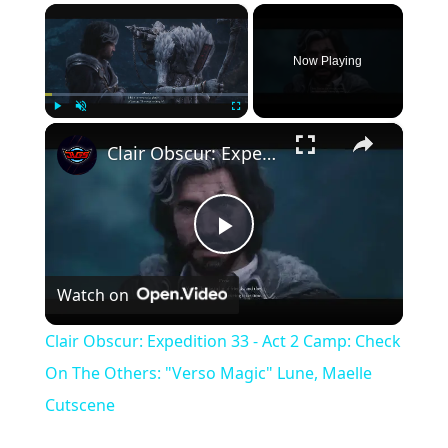
×
Now Playing
×
Play
Unmute
Fullscreen
Clair Obscur: Expedition 33 - Act 2 Camp: Check On The Others: "Verso Magic" Lune, Maelle Cutscene
P
Watch on
l
Clair Obscur: Expedition 33 - Act 2 Camp: Check
a
On The Others: "Verso Magic" Lune, Maelle
Cutscene
y