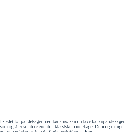
I stedet for pandekager med bananis, kan du lave bananpandekager,
som også er sundere end den klassiske pandekage. Dem og mange
andre pandekager, kan du finde opskriften på
her
.