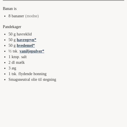
Banan is
8
bananer
(modne)
Pandekager
50
g
havreklid
50
g
havregryn
50
g
hvedemel
½
tsk.
vaniljepulver
1
knsp. salt
2
dl
mælk
3
æg
1
tsk.
flydende honning
Smagsneutral olie til stegning