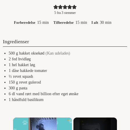
5
fra
3
stemmer
minutter
minutter
minutter
Forberedelse
15
min
Tilberedelse
15
min
I alt
30
min
Ingredienser
500
g
hakket oksekød
(Kan udelades)
2
fed
hvidløg
1
hel hakket
løg
1
dåse
hakkede tomater
½
revet
squash
150
g
revet gulerod
300
g
pasta
6
dl
vand rørt med billion efter eget ønske
1
håndfuld
basilikum
×