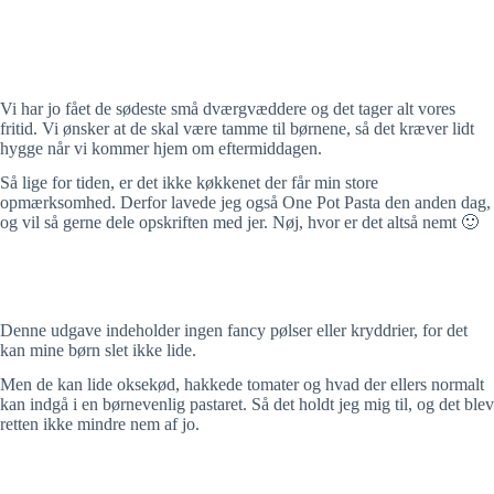
Vi har jo fået de sødeste små dværgvæddere og det tager alt vores
fritid. Vi ønsker at de skal være tamme til børnene, så det kræver lidt
hygge når vi kommer hjem om eftermiddagen.
Så lige for tiden, er det ikke køkkenet der får min store
opmærksomhed. Derfor lavede jeg også One Pot Pasta den anden dag,
og vil så gerne dele opskriften med jer. Nøj, hvor er det altså nemt 🙂
Denne udgave indeholder ingen fancy pølser eller kryddrier, for det
kan mine børn slet ikke lide.
Men de kan lide oksekød, hakkede tomater og hvad der ellers normalt
kan indgå i en børnevenlig pastaret. Så det holdt jeg mig til, og det blev
retten ikke mindre nem af jo.