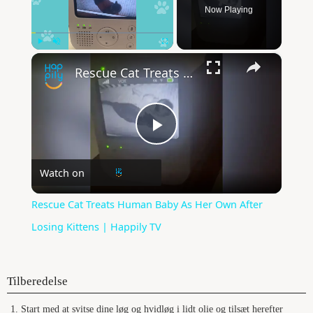
Now Playing
×
Play
Unmute
Fullscreen
Rescue Cat Treats Human Baby As Her Own After Losing Kittens | Happily TV
P
Watch on
l
Rescue Cat Treats Human Baby As Her Own After
a
Losing Kittens | Happily TV
y
Tilberedelse
V
Start med at svitse dine løg og hvidløg i lidt olie og tilsæt herefter