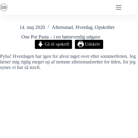
Fortsæt
til
indhold
14. maj 2020
Aftensmad
,
Hverdag
,
Opskrifter
One Pot Pasta – i en børnevenlig udgave
Gå til opskrift
Udskriv
Pyha! Hverdagen har igen for alvor taget over efter sommerferien. Jeg
læner mig rigtig meget op af nemme aftensmadsretter for tiden, for jeg
synes vi har så travlt.