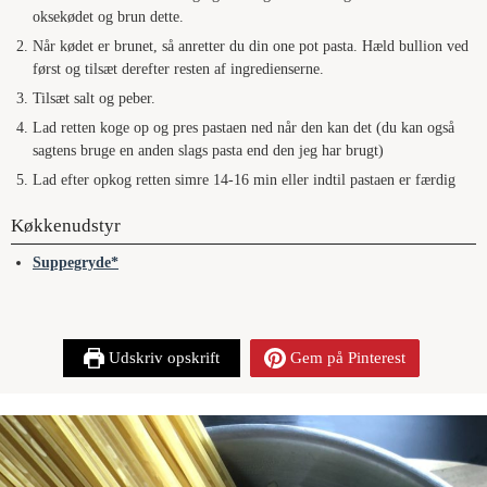
oksekødet og brun dette.
Når kødet er brunet, så anretter du din one pot pasta. Hæld bullion ved
i
først og tilsæt derefter resten af ingredienserne.
Tilsæt salt og peber.
d
Lad retten koge op og pres pastaen ned når den kan det (du kan også
sagtens bruge en anden slags pasta end den jeg har brugt)
Lad efter opkog retten simre 14-16 min eller indtil pastaen er færdig
e
Køkkenudstyr
o
Suppegryde
Udskriv opskrift
Gem på Pinterest