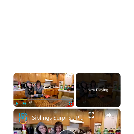
×
Now Playing
×
Play
Unmute
Fullscreen
Siblings Surprise Parents By Paying Off Their Mortgage | Happily TV