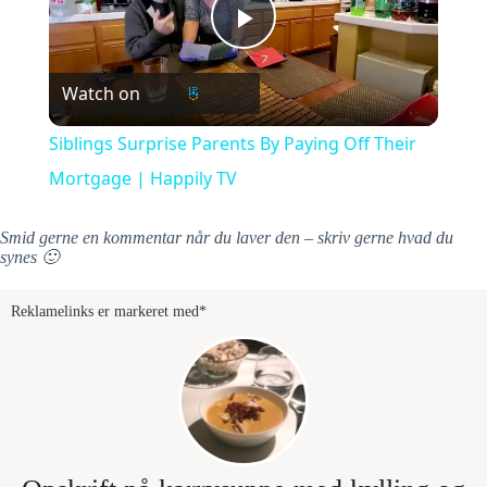
P
Watch on
l
Siblings Surprise Parents By Paying Off Their
a
Mortgage | Happily TV
y
Smid gerne en kommentar når du laver den – skriv gerne hvad du
synes 🙂
V
Reklamelinks er markeret med*
i
d