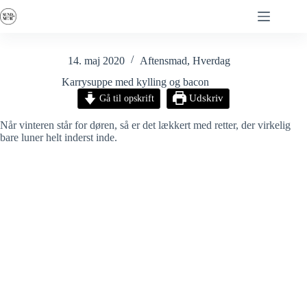
Fortsæt
til
indhold
14. maj 2020
Aftensmad
,
Hverdag
Karrysuppe med kylling og bacon
Gå til opskrift
Udskriv
Når vinteren står for døren, så er det lækkert med retter, der virkelig
bare luner helt inderst inde.