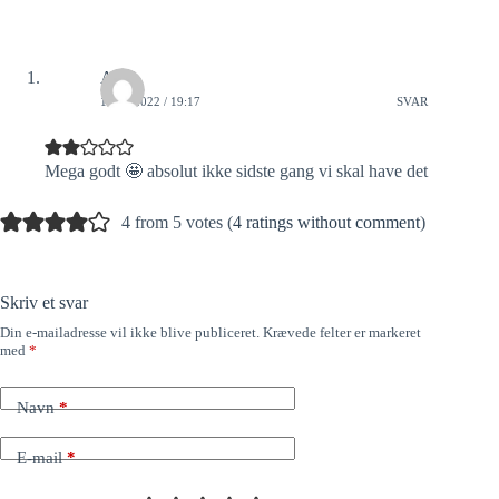
Anni
13/01/2022 / 19:17
SVAR
Mega godt 🤩 absolut ikke sidste gang vi skal have det
4 from 5 votes (
4 ratings without comment
)
Skriv et svar
Din e-mailadresse vil ikke blive publiceret.
Krævede felter er markeret
med
*
Navn
*
E-mail
*