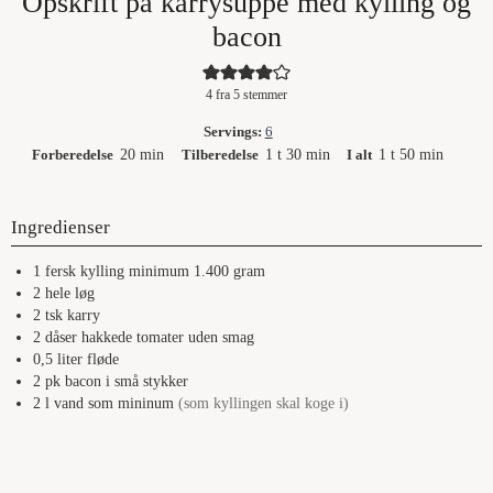
Opskrift på karrysuppe med kylling og
e
bacon
o
4
fra
5
stemmer
Servings:
6
minutter
time
minutter
time
minutter
Forberedelse
20
min
Tilberedelse
1
t
30
min
I alt
1
t
50
min
Ingredienser
1
fersk
kylling minimum 1.400 gram
2
hele
løg
2
tsk
karry
2
dåser
hakkede tomater uden smag
0,5
liter
fløde
2
pk
bacon i små stykker
2
l
vand som mininum
(som kyllingen skal koge i)