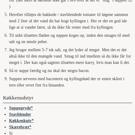
fin. (det sikre at børnene ikke går i bro over at der er “ting” i suppen 🙂
)
Herefter tilføjes de hakkede / stavblendede tomater til løgene sammen
med 2 liter af det vand du har kogt kyllingen i. Her er det en god ide
lige at si vandet først, så du ikke får rester med fra kyllingen.
Til sidst tilsættes fløden og suppen koges op, inden den smages til med
salt og en smule peber.
Jeg bruger mellem 5-7 tsk salt, og det lyder af meget. Men det er det
altså ikke til den mængde vand. Smag til ind imellem så du ikke får for
meget i. Der kan også sagtens tilsættes mere karry, hvis man kan li det.
Så er suppe færdig og nu skal der steges bacon.
Suppen serveres med bacontern og kyllingekød der er enten skåret i
tern eller revet fint fra hinanden.
Køkkenudstyr
Suppegryde
Stavblender
Køkkenkniv
Skærebræt
Si