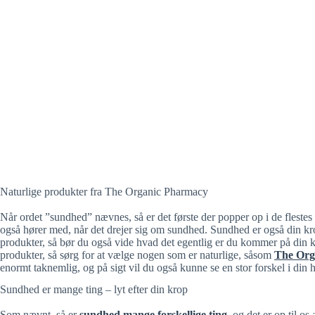
Naturlige produkter fra The Organic Pharmacy
Når ordet ”sundhed” nævnes, så er det første der popper op i de fleste
også hører med, når det drejer sig om sundhed. Sundhed er også din kro
produkter, så bør du også vide hvad det egentlig er du kommer på din 
produkter, så sørg for at vælge nogen som er naturlige, såsom
The Org
enormt taknemlig, og på sigt vil du også kunne se en stor forskel i di
Sundhed er mange ting – lyt efter din krop
Som nævnt, så er
sundhed mange forskellige ting
, og det er op til o