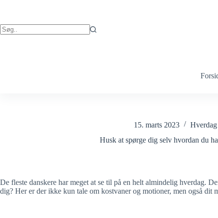
Fortsæt
til
indhold
Ingen
resultater
Forsi
15. marts 2023
Hverdag
Husk at spørge dig selv hvordan du ha
De fleste danskere har meget at se til på en helt almindelig hverdag. De
dig? Her er der ikke kun tale om kostvaner og motioner, men også dit 