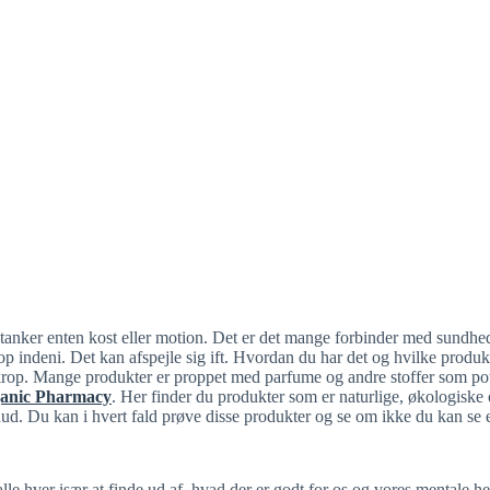
s tanker enten kost eller motion. Det er det mange forbinder med sundhe
p indeni. Det kan afspejle sig ift. Hvordan du har det og hvilke produk
krop. Mange produkter er proppet med parfume og andre stoffer som pote
anic Pharmacy
. Her finder du produkter som er naturlige, økologiske 
n hud. Du kan i hvert fald prøve disse produkter og se om ikke du kan 
s alle hver især at finde ud af, hvad der er godt for os og vores mentale h