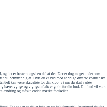
d, og det er bestemt også en del af det. Der er dog meget andet som
ter du benytter dig af. Hvis du er vild med at bruge diverse kosmetiske
ntielt kan være skadelige for din krop. Så når du skal vælge
og bæredygtige og vigtigst af alt: er gode for din hud. Din hud vil være
se en ændring og måske endda mærke forskellen.
elbred. For nogen er dét at løbe en tur helt fantastisk, hvorimod det for