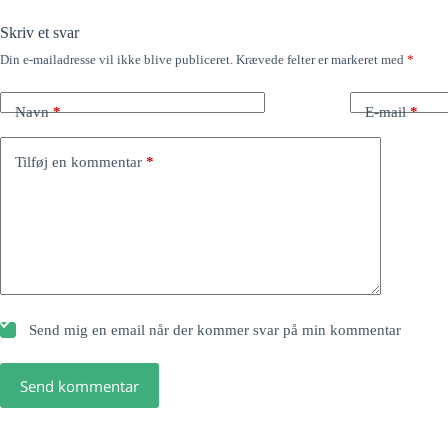
Skriv et svar
Din e-mailadresse vil ikke blive publiceret.
Krævede felter er markeret med
*
Navn
*
E-mail
*
Tilføj en kommentar
*
Send mig en email når der kommer svar på min kommentar
Send kommentar