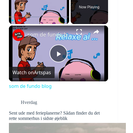
Now Playing
×
Play
Unmute
Fullscreen
som de fundo blog
P
Watch on
Artspas
l
som de fundo blog
a
Hverdag
Sent ude med ferieplanerne? Sådan finder du det
y
rette sommerhus i sidste øjeblik