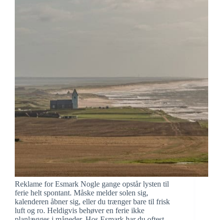
V
i
d
e
o
Reklame for Esmark Nogle gange opstår lysten til
ferie helt spontant. Måske melder solen sig,
kalenderen åbner sig, eller du trænger bare til frisk
luft og ro. Heldigvis behøver en ferie ikke
planlægges i måneder. Hos Esmark har du oftest…