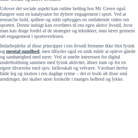
Udover det sociale aspekt kan online betting hos Mr. Green også
fungere som en katalysator for dybere engagement i sport. Ved at
researche hold, spillere og odds opbygges en omfattende viden om
sporten. Denne indsigt kan overføres til ens egen aktive livsstil, hvor
man kan drage fordel af de strategier og teknikker, man lærer gennem
sitt engagement i sportsverdenen.
Indarbejdelse af disse principper i ens livsstil fremmer ikke blot fysisk
og
mental sundhed
, men tilbyder også en unik måde at opleve glæde
og samhørighed med nære. Ved at smelte interessen for digital
underholdning sammen med fysisk aktivitet, åbner man op for en
rigere tilværelse med sjov, fællesskab og velvære. Værdsæt derfor
både leg og motion i ens daglige rytme – det er trods alt disse små
ændringer, der skaber store forskelle i manges helbred og lykke.