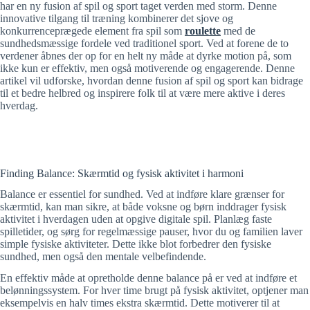
har en ny fusion af spil og sport taget verden med storm. Denne
innovative tilgang til træning kombinerer det sjove og
konkurrenceprægede element fra spil som
roulette
med de
sundhedsmæssige fordele ved traditionel sport. Ved at forene de to
verdener åbnes der op for en helt ny måde at dyrke motion på, som
ikke kun er effektiv, men også motiverende og engagerende. Denne
artikel vil udforske, hvordan denne fusion af spil og sport kan bidrage
til et bedre helbred og inspirere folk til at være mere aktive i deres
hverdag.
Finding Balance: Skærmtid og fysisk aktivitet i harmoni
Balance er essentiel for sundhed. Ved at indføre klare grænser for
skærmtid, kan man sikre, at både voksne og børn inddrager fysisk
aktivitet i hverdagen uden at opgive digitale spil. Planlæg faste
spilletider, og sørg for regelmæssige pauser, hvor du og familien laver
simple fysiske aktiviteter. Dette ikke blot forbedrer den fysiske
sundhed, men også den mentale velbefindende.
En effektiv måde at opretholde denne balance på er ved at indføre et
belønningssystem. For hver time brugt på fysisk aktivitet, optjener man
eksempelvis en halv times ekstra skærmtid. Dette motiverer til at