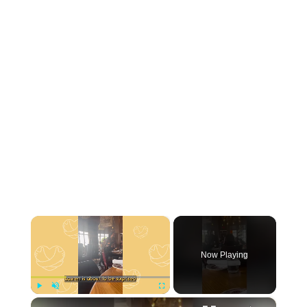
×
Now Playing
×
Play
Unmute
Fullscreen