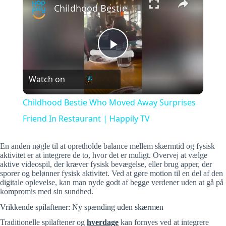
Childhood Bestie Who Moved Away Surprises Friend In Restaurant | Happily TV
P
Watch on
l
Childhood Bestie Who Moved Away Surprises
a
Friend In Restaurant | Happily TV
y
En anden nøgle til at opretholde balance mellem skærmtid og fysisk
aktivitet er at integrere de to, hvor det er muligt. Overvej at vælge
aktive videospil, der kræver fysisk bevægelse, eller brug apper, der
sporer og belønner fysisk aktivitet. Ved at gøre motion til en del af den
V
digitale oplevelse, kan man nyde godt af begge verdener uden at gå på
kompromis med sin sundhed.
i
Vrikkende spilaftener: Ny spænding uden skærmen
Traditionelle spilaftener og
hverdage
kan fornyes ved at integrere