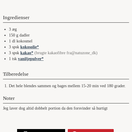
Ingredienser
3
æg
150
g
dadler
1
dl
kokosmel
3
spsk
kokosolie
3
spsk
kakao
(brugte kakaofibre fra@natuzone_dk)
1
tsk
vaniljepulver
Tilberedelse
Det hele blendes sammen og bages mellem 15-20 min ved 180 grader.
Noter
Jeg laver dog altid dobbelt portion da den forsvinder så hurtigt