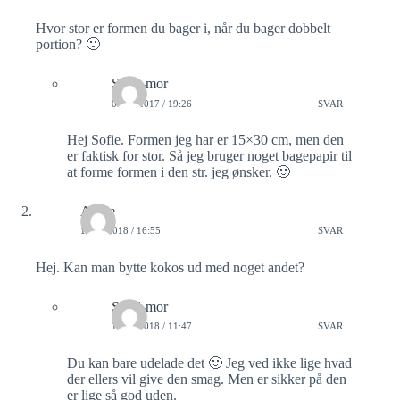
Hvor stor er formen du bager i, når du bager dobbelt
d
portion? 🙂
Sund-mor
e
05/01/2017 / 19:26
SVAR
Hej Sofie. Formen jeg har er 15×30 cm, men den
o
er faktisk for stor. Så jeg bruger noget bagepapir til
at forme formen i den str. jeg ønsker. 🙂
Annie
10/02/2018 / 16:55
SVAR
Hej. Kan man bytte kokos ud med noget andet?
Sund-mor
14/02/2018 / 11:47
SVAR
Du kan bare udelade det 🙂 Jeg ved ikke lige hvad
der ellers vil give den smag. Men er sikker på den
er lige så god uden.