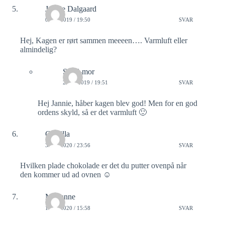
Jannie Dalgaard
03/11/2019 / 19:50
SVAR
Hej, Kagen er rørt sammen meeeen…. Varmluft eller
almindelig?
Sund-mor
26/11/2019 / 19:51
SVAR
Hej Jannie, håber kagen blev god! Men for en god
ordens skyld, så er det varmluft 🙂
Camilla
30/05/2020 / 23:56
SVAR
Hvilken plade chokolade er det du putter ovenpå når
den kommer ud ad ovnen ☺️
Marianne
19/06/2020 / 15:58
SVAR