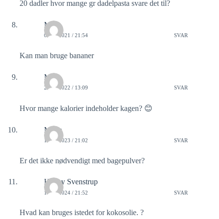
20 dadler hvor mange gr dadelpasta svare det til?
Mia
05/03/2021 / 21:54
SVAR
Kan man bruge bananer
Maja
21/08/2022 / 13:09
SVAR
Hvor mange kalorier indeholder kagen? 😊
Maria
12/05/2023 / 21:02
SVAR
Er det ikke nødvendigt med bagepulver?
Henny Svenstrup
19/04/2024 / 21:52
SVAR
Hvad kan bruges istedet for kokosolie. ?