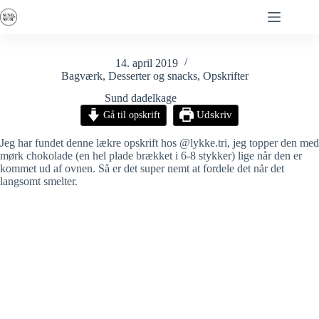
Fortsæt
til
indhold
14. april 2019
Bagværk
,
Desserter og snacks
,
Opskrifter
Sund dadelkage
Gå til opskrift
Udskriv
Jeg har fundet denne lækre opskrift hos @lykke.tri, jeg topper den med
mørk chokolade (en hel plade brækket i 6-8 stykker) lige når den er
kommet ud af ovnen. Så er det super nemt at fordele det når det
langsomt smelter.