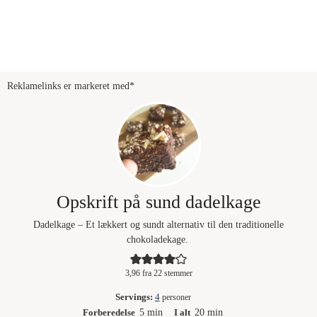
Reklamelinks er markeret med*
Opskrift på sund dadelkage
Dadelkage – Et lækkert og sundt alternativ til den traditionelle
chokoladekage.
3,96
fra
22
stemmer
Servings:
4
personer
minutter
minutter
Forberedelse
5
min
I alt
20
min