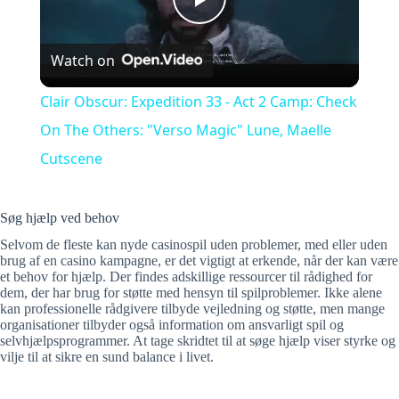
P
Watch on
l
Clair Obscur: Expedition 33 - Act 2 Camp: Check
a
On The Others: "Verso Magic" Lune, Maelle
Cutscene
y
Søg hjælp ved behov
V
Selvom de fleste kan nyde casinospil uden problemer, med eller uden
brug af en casino kampagne, er det vigtigt at erkende, når der kan være
et behov for hjælp. Der findes adskillige ressourcer til rådighed for
i
dem, der har brug for støtte med hensyn til spilproblemer. Ikke alene
kan professionelle rådgivere tilbyde vejledning og støtte, men mange
organisationer tilbyder også information om ansvarligt spil og
d
selvhjælpsprogrammer. At tage skridtet til at søge hjælp viser styrke og
vilje til at sikre en sund balance i livet.
e