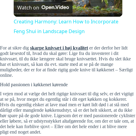
Watch on
l
Creating Harmony: Learn How to Incorporate
a
Feng Shui in Landscape Design
y
For at sikre dig
skarpe knivsæt i høj kvalitet
er der derfor her lidt
godt læsestof til, hvad du skal gøre: Lige fra du investerer i dit
knivssæt, til du ikke længere skal bruge knivsættet. Hvis du slet ikke
har et knivssæt, så kan du evt. starte med at se på de mange
V
muligheder, der er for at finde rigtig gode knive til køkkenet – Særligt
online.
i
Hold passionen i køkkenet kørende
I vejen mod at vælge det helt rigtige knivssæt til dig selv, er det vigtigt
at se på, hvor meget du egentlig står i dit eget køkken og kokkerer.
d
Hvis du egentlig elsker at lave mad men er kørt lidt død i at stå med
dårligt eller manglende køkkenudstyr, så er det helt sikkert, at du ikke
bør spare på de gode knive. Ligesom det er med passionerede cyklister
e
eller løbere, så er udstyrsstykket altafgørende for, om der er tale om, at
det hele kan forblive sjovt – Eller om det hele ender i at blive mere
pligt end noget andet.