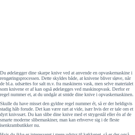
Du ødelægger dine skarpe knive ved at anvende en opvaskemaskine i
rengøringsprocessen. Dette skyldes både, at knivene bliver sløve, når
de bl.a. udsættes for salt m.v. fra maskinens vask, men selve materialet
som knivene er af kan også ødelægges ved maskinopvask. Derfor er
regel nummer et, at du undgår at smide dine knive i opvaskemaskinen.
Skulle du have misset den gyldne regel nummer ét, så er der heldigvis
stadig håb forude. Det kan være rart at vide, især hvis der er tale om et
dyrt knivssæt. Du kan slibe dine knive med et strygestål eller én af de
smarte moderne slibemaskiner, man kan erhverve sig i de fleste
isenkrambutikker nu.
Hvis du ikke er interesseret i mere udstyr til køkkenet, så er der også