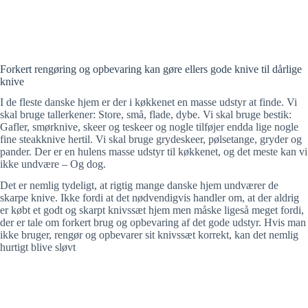
Forkert rengøring og opbevaring kan gøre ellers gode knive til dårlige
knive
I de fleste danske hjem er der i køkkenet en masse udstyr at finde. Vi
skal bruge tallerkener: Store, små, flade, dybe. Vi skal bruge bestik:
Gafler, smørknive, skeer og teskeer og nogle tilføjer endda lige nogle
fine steakknive hertil. Vi skal bruge grydeskeer, pølsetange, gryder og
pander. Der er en hulens masse udstyr til køkkenet, og det meste kan vi
ikke undvære – Og dog.
Det er nemlig tydeligt, at rigtig mange danske hjem undværer de
skarpe knive. Ikke fordi at det nødvendigvis handler om, at der aldrig
er købt et godt og skarpt knivssæt hjem men måske ligeså meget fordi,
der er tale om forkert brug og opbevaring af det gode udstyr. Hvis man
ikke bruger, rengør og opbevarer sit knivssæt korrekt, kan det nemlig
hurtigt blive sløvt