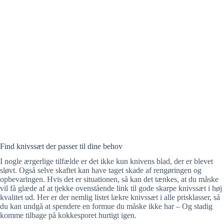
Find knivssæt der passer til dine behov
I nogle ærgerlige tilfælde er det ikke kun knivens blad, der er blevet
sløvt. Også selve skaftet kan have taget skade af rengøringen og
opbevaringen. Hvis det er situationen, så kan det tænkes, at du måske
vil få glæde af at tjekke ovenstående link til gode skarpe knivssæt i høj
kvalitet ud. Her er der nemlig listet lækre knivssæt i alle prisklasser, så
du kan undgå at spendere en formue du måske ikke har – Og stadig
komme tilbage på kokkesporet hurtigt igen.