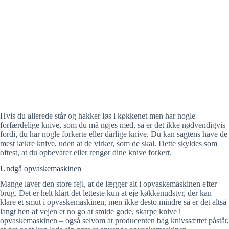
Hvis du allerede står og hakker løs i køkkenet men har nogle
forfærdelige knive, som du må nøjes med, så er det ikke nødvendigvis
fordi, du har nogle forkerte eller dårlige knive. Du kan sagtens have de
mest lækre knive, uden at de virker, som de skal. Dette skyldes som
oftest, at du opbevarer eller rengør dine knive forkert.
Undgå opvaskemaskinen
Mange laver den store fejl, at de lægger alt i opvaskemaskinen efter
brug. Det er helt klart det letteste kun at eje køkkenudstyr, der kan
klare et smut i opvaskemaskinen, men ikke desto mindre så er det altså
langt hen af vejen et no go at smide gode, skarpe knive i
opvaskemaskinen – også selvom at producenten bag knivssættet påstår,