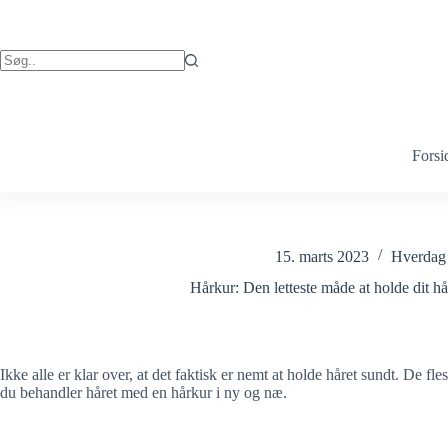
Fortsæt
til
indhold
Ingen
resultater
Forsi
15. marts 2023
Hverdag
Hårkur: Den letteste måde at holde dit hå
Ikke alle er klar over, at det faktisk er nemt at holde håret sundt. De fles
du behandler håret med en hårkur i ny og næ.