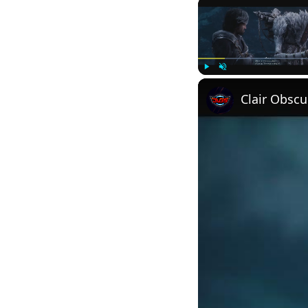
Play
Unmute