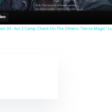
a
y
tion 33 - Act 2 Camp: Check On The Others: "Verso Magic" L
V
i
d
e
o