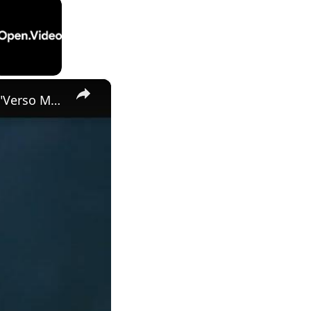
×
Clair Obscur: Expedition 33 - Act 2 Camp: Check On The Others: "Verso Magic" Lune, Maelle Cutscene