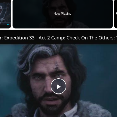
×
Now Playing
Fullscreen
P
l