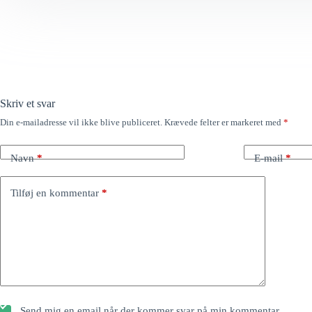
Skriv et svar
Din e-mailadresse vil ikke blive publiceret.
Krævede felter er markeret med
*
Navn
*
E-mail
*
Tilføj en kommentar
*
Send mig en email når der kommer svar på min kommentar