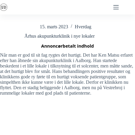
Fortsæt
til
indhold
15. marts 2023
Hverdag
Århus akupunkturklinik i nye lokaler
Når man er god til sit fag rygtes det hurtigt. Det har Ken Matsu erfaret
efter han åbnede sin akupunkturklinik i Aalborg. Han startede
beskedent i et lille lokale i tilknytning til et solcenter, men måtte sande,
at det hurtigt blev for småt. Hans behandlingers positive resultater og
klinikkens gode ry førte til en hurtigt voksende patientgruppe, som
simpelthen ikke kunne være i det lille lokale. Derfor er klinikken nu
flyttet. Den er stadig beliggende i Aalborg, men nu på Vestrebroj i
rummelige lokaler med god plads til patienterne.