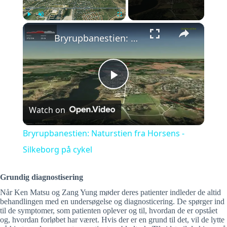
×
Play
Unmute
Fullscreen
Bryrupbanestien: Naturstien fra Horsens - Silkeborg på cykel
P
Watch on
l
Bryrupbanestien: Naturstien fra Horsens -
a
Silkeborg på cykel
y
Grundig diagnostisering
Når Ken Matsu og Zang Yung møder deres patienter indleder de altid
behandlingen med en undersøgelse og diagnosticering. De spørger ind
V
til de symptomer, som patienten oplever og til, hvordan de er opstået
og, hvordan forløbet har været. Hvis der er en grund til det, vil de lytte