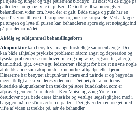
på hjerte og lunger og tage patientens blodtryk. Til sidst vil de kigge på
i
patientens tunge og lytte til pulsen. De to ting til sammen giver
behandleren viden om, hvad der er galt. Både tunge og puls har en
specifik zone til hvert af kroppens organer og kropsdele. Ved at kigge
på tungen og lytte til pulsen kan behandleren spore sig ret nøjagtigt ind
d
på problemområdet.
Alsidig og ældgammel behandlingsform
e
Akupunktur
kan benyttes i mange forskellige sammenhænge. Den
kan både afhjælpe psykiske problemer såsom angst og depression og
fysiske problemer såsom hovedpine og migræne, rygsmerter, allergi,
o
barnløshed, gigt, overvægt, ledsmerter, slidgigt for bare at nævne nogle
af de tilstande som akupunktur kan lindre, afhjælpe eller fjerne.
Kineserne har benyttet akupunktur i mere end tusinde år og begyndte
meget tidligt at skrive deres viden ned. Det betyder at nutidens
kinesiske akupunktører kan trække på store kundskaber, som er
afprøvet gennem århundreder. Ken Matsu og Zang Yung har
derudover også både deres kinesiske og vestlige lægefaglighed med i
bagagen, når de står overfor en patient. Det giver dem en meget bred
vifte af viden at trække på, når de behandler.