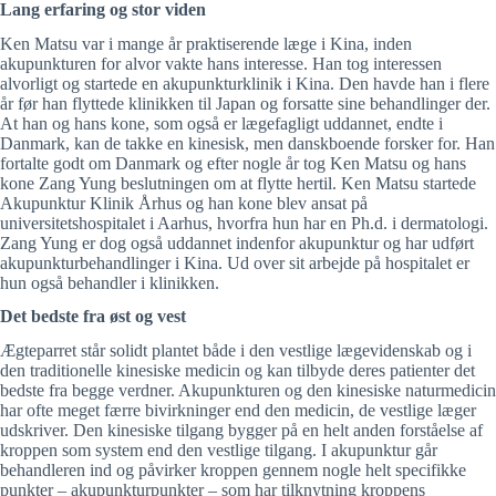
Lang erfaring og stor viden
Ken Matsu var i mange år praktiserende læge i Kina, inden
akupunkturen for alvor vakte hans interesse. Han tog interessen
alvorligt og startede en akupunkturklinik i Kina. Den havde han i flere
år før han flyttede klinikken til Japan og forsatte sine behandlinger der.
At han og hans kone, som også er lægefagligt uddannet, endte i
Danmark, kan de takke en kinesisk, men danskboende forsker for. Han
fortalte godt om Danmark og efter nogle år tog Ken Matsu og hans
kone Zang Yung beslutningen om at flytte hertil. Ken Matsu startede
Akupunktur Klinik Århus og han kone blev ansat på
universitetshospitalet i Aarhus, hvorfra hun har en Ph.d. i dermatologi.
Zang Yung er dog også uddannet indenfor akupunktur og har udført
akupunkturbehandlinger i Kina. Ud over sit arbejde på hospitalet er
hun også behandler i klinikken.
Det bedste fra øst og vest
Ægteparret står solidt plantet både i den vestlige lægevidenskab og i
den traditionelle kinesiske medicin og kan tilbyde deres patienter det
bedste fra begge verdner. Akupunkturen og den kinesiske naturmedicin
har ofte meget færre bivirkninger end den medicin, de vestlige læger
udskriver. Den kinesiske tilgang bygger på en helt anden forståelse af
kroppen som system end den vestlige tilgang. I akupunktur går
behandleren ind og påvirker kroppen gennem nogle helt specifikke
punkter – akupunkturpunkter – som har tilknytning kroppens